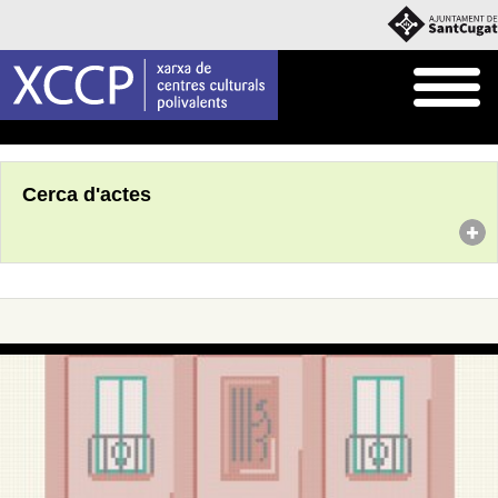
Inici
Agenda
Cerca d'actes