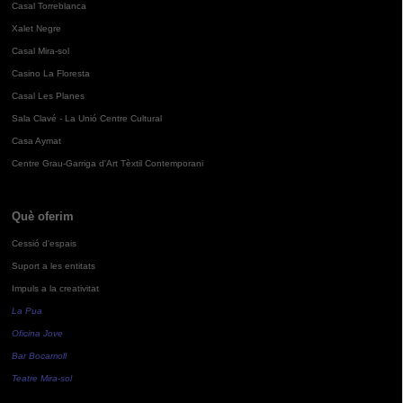
Casal Torreblanca
Xalet Negre
Casal Mira-sol
Casino La Floresta
Casal Les Planes
Sala Clavé - La Unió Centre Cultural
Casa Aymat
Centre Grau-Garriga d'Art Tèxtil Contemporani
Què oferim
Cessió d'espais
Suport a les entitats
Impuls a la creativitat
La Pua
Oficina Jove
Bar Bocamoll
Teatre Mira-sol