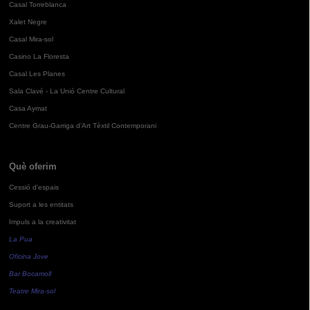
Casal Torreblanca
Xalet Negre
Casal Mira-sol
Casino La Floresta
Casal Les Planes
Sala Clavé - La Unió Centre Cultural
Casa Aymat
Centre Grau-Garriga d'Art Tèxtil Contemporani
Què oferim
Cessió d'espais
Suport a les entitats
Impuls a la creativitat
La Pua
Oficina Jove
Bar Bocamoll
Teatre Mira-sol