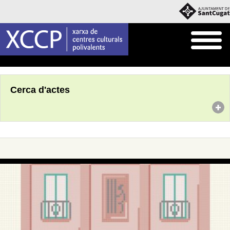
Inici
Agenda
Cerca d'actes