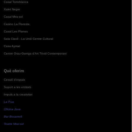
Casal Torreblanca
Xalet Negre
Casal Mira-sol
Casino La Floresta
Casal Les Planes
Sala Clavé - La Unió Centre Cultural
Casa Aymat
Centre Grau-Garriga d'Art Tèxtil Contemporani
Què oferim
Cessió d'espais
Suport a les entitats
Impuls a la creativitat
La Pua
Oficina Jove
Bar Bocamoll
Teatre Mira-sol