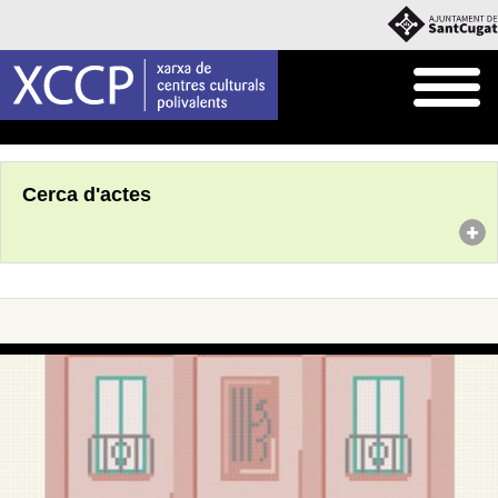
Inici
Agenda
Cerca d'actes