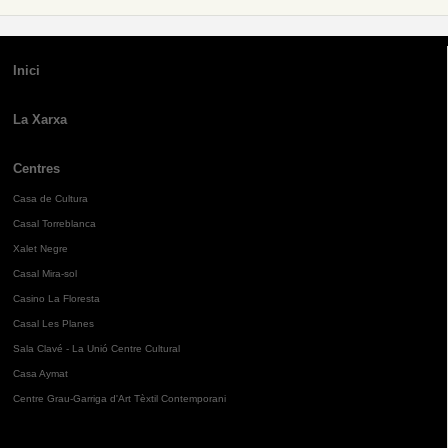
Inici
La Xarxa
Centres
Casa de Cultura
Casal Torreblanca
Xalet Negre
Casal Mira-sol
Casino La Floresta
Casal Les Planes
Sala Clavé - La Unió Centre Cultural
Casa Aymat
Centre Grau-Garriga d'Art Tèxtil Contemporani