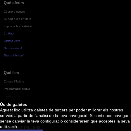
Què oferim
Cessió d'espais
Suport a les entitats
Impuls a la creativitat
La Pua
Oficina Jove
Bar Bocamoll
Teatre Mira-sol
Què fem
Cursos i Tallers
Programació pròpia
Exposicions
Ús de galetes
Aquest lloc utilitza galetes de tercers per poder millorar els nostres
Agenda
serveis a partir de l'anàlisi de la teva navegació. Si continues navegant
sense canviar la teva configuració considerarem que acceptes la seva
utilització.
CURSOS I TALLERS