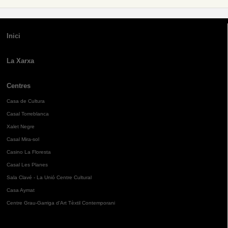
Inici
La Xarxa
Centres
Casa de Cultura
Casal Torreblanca
Xalet Negre
Casal Mira-sol
Casino La Floresta
Casal Les Planes
Sala Clavé - La Unió Centre Cultural
Casa Aymat
Centre Grau-Garriga d'Art Tèxtil Contemporani