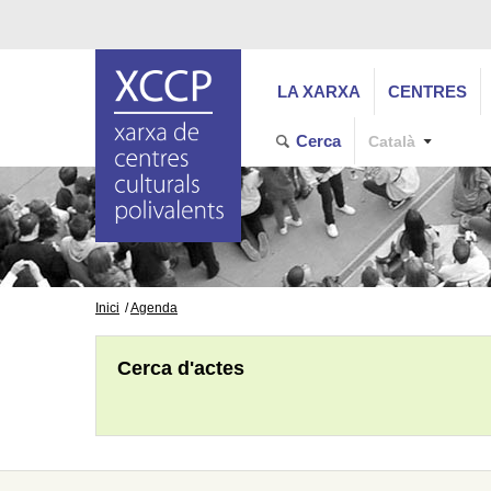
LA XARXA
CENTRES
Cerca
Català
Inici
Agenda
Cerca d'actes