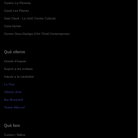
Casino La Floresta
Casal Les Planes
Sala Clavé - La Unió Centre Cultural
Casa Aymat
Centre Grau-Garriga d'Art Tèxtil Contemporani
Què oferim
Cessió d'espais
Suport a les entitats
Impuls a la creativitat
La Pua
Oficina Jove
Bar Bocamoll
Teatre Mira-sol
Què fem
Cursos i Tallers