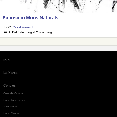
Exposició Mons Naturals
LLOC:
Casal Mira-sol
DATA: Del 4 de maig al 25 de maig
Inici
La Xarxa
Centres
Casa de Cultura
Casal Torreblanca
Xalet Negre
Casal Mira-sol