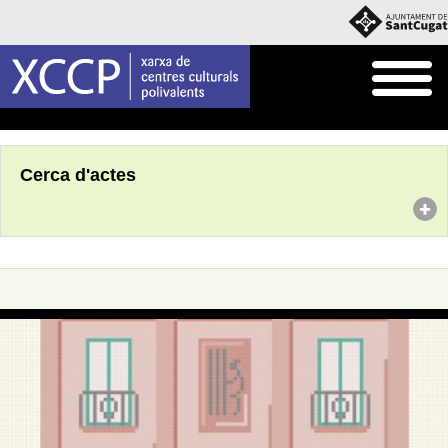
Inici
Agenda
Cerca d'actes