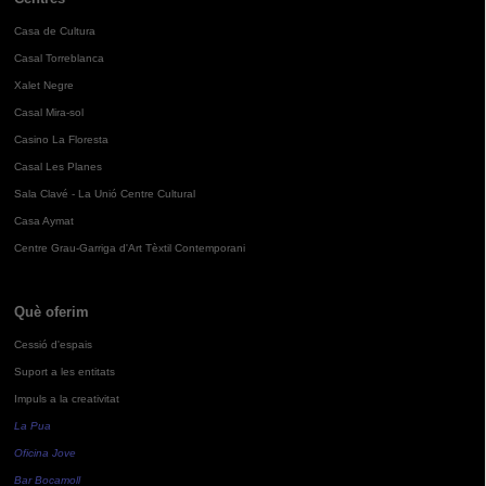
Casa de Cultura
Casal Torreblanca
Xalet Negre
Casal Mira-sol
Casino La Floresta
Casal Les Planes
Sala Clavé - La Unió Centre Cultural
Casa Aymat
Centre Grau-Garriga d'Art Tèxtil Contemporani
Què oferim
Cessió d'espais
Suport a les entitats
Impuls a la creativitat
La Pua
Oficina Jove
Bar Bocamoll