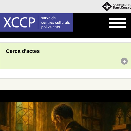
Inici
Agenda
Cerca d'actes