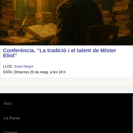
Conferència. "La tradició i el talent de Míster
Eliot"
LLOC:
Xalet Negre
DATA: Dimecres 20 de maig, a les 18 h
Inici
La Xarxa
Centres