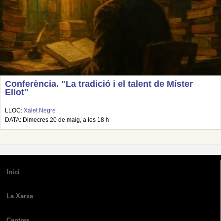
Conferència. "La tradició i el talent de Míster
Eliot"
LLOC:
Xalet Negre
DATA: Dimecres 20 de maig, a les 18 h
Inici
La Xarxa
Centres