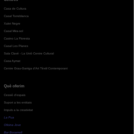
Casa de Cultura
Casal Torreblanca
Xalet Negre
Casal Mira-sol
Casino La Floresta
Casal Les Planes
Sala Clavé - La Unió Centre Cultural
Casa Aymat
Centre Grau-Garriga d'Art Tèxtil Contemporani
Què oferim
Cessió d'espais
Suport a les entitats
Impuls a la creativitat
La Pua
Oficina Jove
Bar Bocamoll