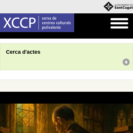
Inici
Agenda
Cerca d'actes