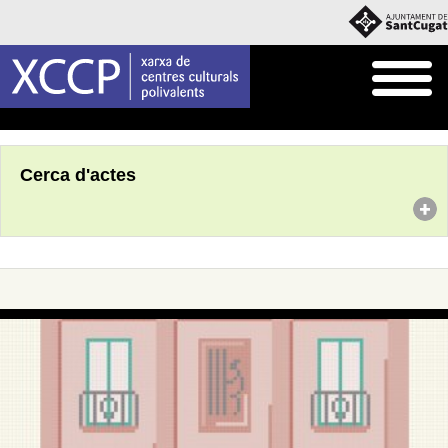
Inici
Agenda
Cerca d'actes