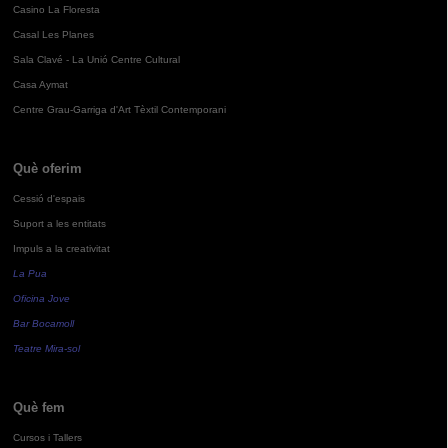
Casino La Floresta
Casal Les Planes
Sala Clavé - La Unió Centre Cultural
Casa Aymat
Centre Grau-Garriga d'Art Tèxtil Contemporani
Què oferim
Cessió d'espais
Suport a les entitats
Impuls a la creativitat
La Pua
Oficina Jove
Bar Bocamoll
Teatre Mira-sol
Què fem
Cursos i Tallers