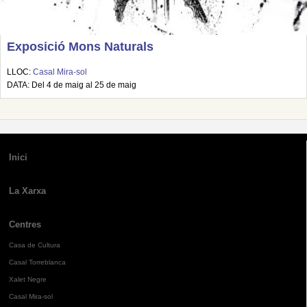
Exposició Mons Naturals
LLOC:
Casal Mira-sol
DATA: Del 4 de maig al 25 de maig
Inici
La Xarxa
Centres
Casa de Cultura
Casal Torreblanca
Xalet Negre
Casal Mira-sol