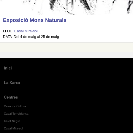
Exposició Mons Naturals
LLOC:
Casal Mira-sol
DATA: Del 4 de maig al 25 de maig
Inici
La Xarxa
Centres
Casa de Cultura
Casal Torreblanca
Xalet Negre
Casal Mira-sol