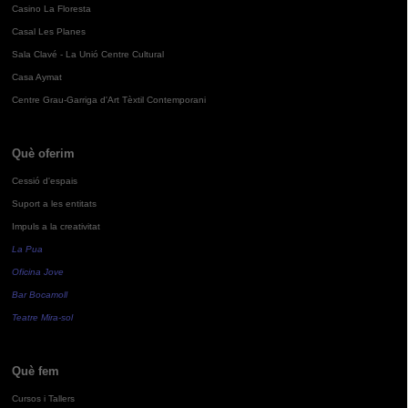
Casino La Floresta
Casal Les Planes
Sala Clavé - La Unió Centre Cultural
Casa Aymat
Centre Grau-Garriga d'Art Tèxtil Contemporani
Què oferim
Cessió d'espais
Suport a les entitats
Impuls a la creativitat
La Pua
Oficina Jove
Bar Bocamoll
Teatre Mira-sol
Què fem
Cursos i Tallers