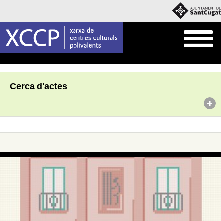
Inici
Agenda
Cerca d'actes