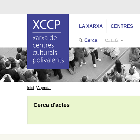
LA XARXA
CENTRES
Cerca
Català
Inici
Agenda
Cerca d'actes