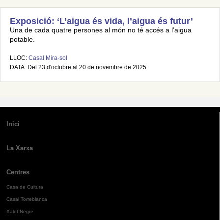
Exposició: ‘L’aigua és vida, l’aigua és futur’
Una de cada quatre persones al món no té accés a l’aigua
potable.
LLOC:
Casal Mira-sol
DATA: Del 23 d'octubre al 20 de novembre de 2025
Inici
La Xarxa
Centres
Casa de Cultura
Casal Torreblanca
Xalet Negre