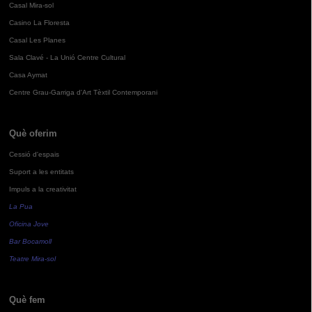
Casal Mira-sol
Casino La Floresta
Casal Les Planes
Sala Clavé - La Unió Centre Cultural
Casa Aymat
Centre Grau-Garriga d'Art Tèxtil Contemporani
Què oferim
Cessió d'espais
Suport a les entitats
Impuls a la creativitat
La Pua
Oficina Jove
Bar Bocamoll
Teatre Mira-sol
Què fem