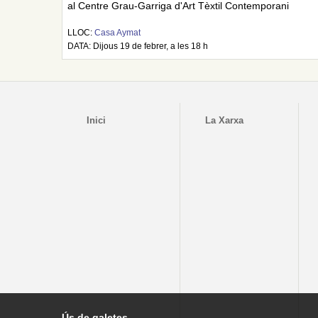
al Centre Grau-Garriga d'Art Tèxtil Contemporani
LLOC:
Casa Aymat
DATA: Dijous 19 de febrer, a les 18 h
Inici
La Xarxa
Ús de galetes