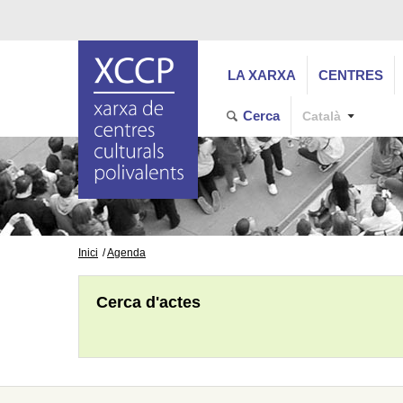
LA XARXA
CENTRES
Cerca
Català
Inici
Agenda
Cerca d'actes