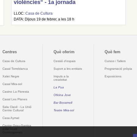
violències" - 1a jornada
LLOC:
Casa de Cultura
DATA: Dijous 19 de febrer, a les 18 h
Centres
Què oferim
Què fem
Casa de Cultura
Cessió d'espais
Cursos i Tallers
Casal Torreblanca
Suport a les entitats
Programació pròpia
Xalet Negre
Impuls a la
Exposicions
creativitat
Casal Mira-sol
La Pua
Casino La Floresta
Oficina Jove
Casal Les Planes
Bar Bocamoll
Sala Clavé - La Unió
Centre Cultural
Teatre Mira-sol
Casa Aymat
Centre Grau-Garriga
d'Art Tèxtil
Contemporani