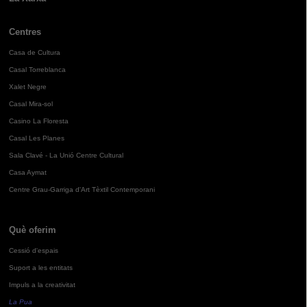
Centres
Casa de Cultura
Casal Torreblanca
Xalet Negre
Casal Mira-sol
Casino La Floresta
Casal Les Planes
Sala Clavé - La Unió Centre Cultural
Casa Aymat
Centre Grau-Garriga d'Art Tèxtil Contemporani
Què oferim
Cessió d'espais
Suport a les entitats
Impuls a la creativitat
La Pua