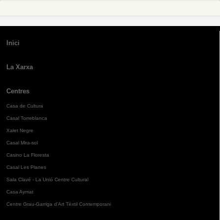
Inici
La Xarxa
Centres
Casa de Cultura
Casal Torreblanca
Xalet Negre
Casal Mira-sol
Casino La Floresta
Casal Les Planes
Sala Clavé - La Unió Centre Cultural
Casa Aymat
Centre Grau-Garriga d'Art Tèxtil Contemporani