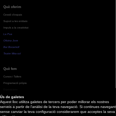
Què oferim
Cessió d'espais
Suport a les entitats
Impuls a la creativitat
La Pua
Oficina Jove
Bar Bocamoll
Teatre Mira-sol
Què fem
Cursos i Tallers
Programació pròpia
Exposicions
Ús de galetes
Aquest lloc utilitza galetes de tercers per poder millorar els nostres
Agenda
serveis a partir de l'anàlisi de la teva navegació. Si continues navegant
sense canviar la teva configuració considerarem que acceptes la seva