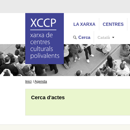
LA XARXA
CENTRES
Cerca
Català
Inici
Agenda
Cerca d'actes