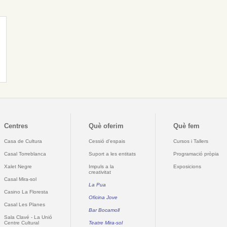
Centres
Què oferim
Què fem
Casa de Cultura
Cessió d'espais
Cursos i Tallers
Casal Torreblanca
Suport a les entitats
Programació pròpia
Xalet Negre
Impuls a la
Exposicions
creativitat
Casal Mira-sol
La Pua
Casino La Floresta
Oficina Jove
Casal Les Planes
Bar Bocamoll
Sala Clavé - La Unió
Centre Cultural
Teatre Mira-sol