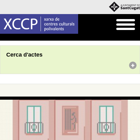
Inici
Agenda
Cerca d'actes