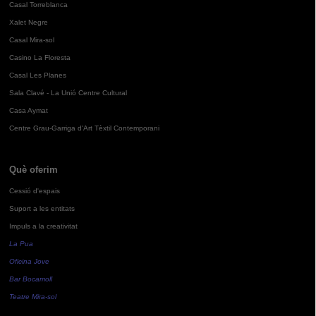
Casal Torreblanca
Xalet Negre
Casal Mira-sol
Casino La Floresta
Casal Les Planes
Sala Clavé - La Unió Centre Cultural
Casa Aymat
Centre Grau-Garriga d'Art Tèxtil Contemporani
Què oferim
Cessió d'espais
Suport a les entitats
Impuls a la creativitat
La Pua
Oficina Jove
Bar Bocamoll
Teatre Mira-sol