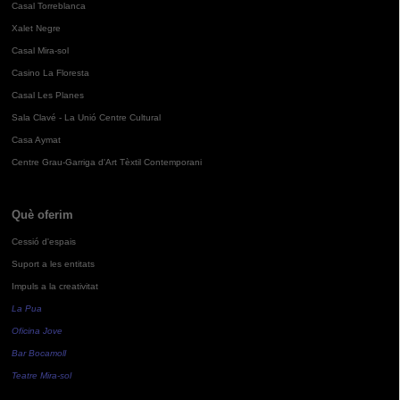
Casal Torreblanca
Xalet Negre
Casal Mira-sol
Casino La Floresta
Casal Les Planes
Sala Clavé - La Unió Centre Cultural
Casa Aymat
Centre Grau-Garriga d'Art Tèxtil Contemporani
Què oferim
Cessió d'espais
Suport a les entitats
Impuls a la creativitat
La Pua
Oficina Jove
Bar Bocamoll
Teatre Mira-sol