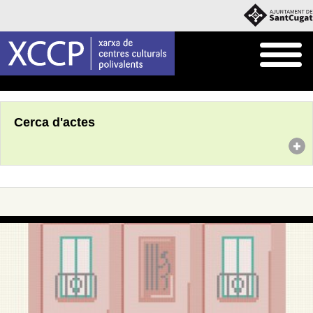
Inici
Agenda
Cerca d'actes