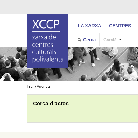
LA XARXA
CENTRES
Cerca
Català
Inici
Agenda
Cerca d'actes