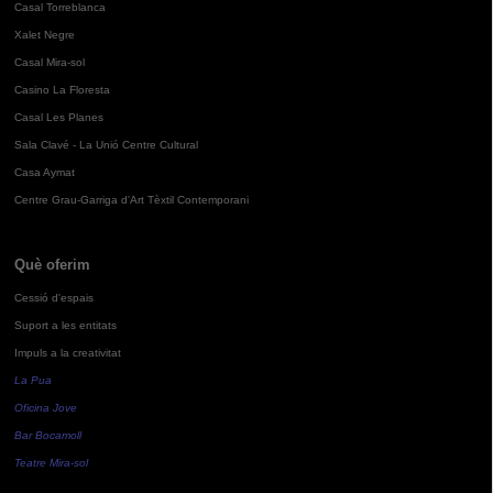
Casal Torreblanca
Xalet Negre
Casal Mira-sol
Casino La Floresta
Casal Les Planes
Sala Clavé - La Unió Centre Cultural
Casa Aymat
Centre Grau-Garriga d'Art Tèxtil Contemporani
Què oferim
Cessió d'espais
Suport a les entitats
Impuls a la creativitat
La Pua
Oficina Jove
Bar Bocamoll
Teatre Mira-sol