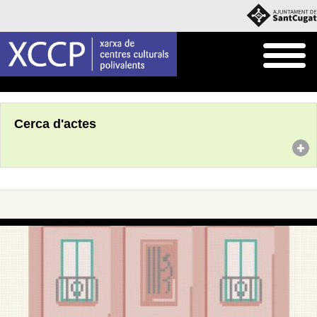
Inici
Agenda
Cerca d'actes