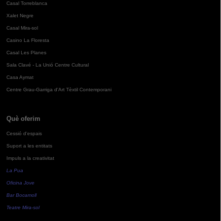
Casal Torreblanca
Xalet Negre
Casal Mira-sol
Casino La Floresta
Casal Les Planes
Sala Clavé - La Unió Centre Cultural
Casa Aymat
Centre Grau-Garriga d'Art Tèxtil Contemporani
Què oferim
Cessió d'espais
Suport a les entitats
Impuls a la creativitat
La Pua
Oficina Jove
Bar Bocamoll
Teatre Mira-sol