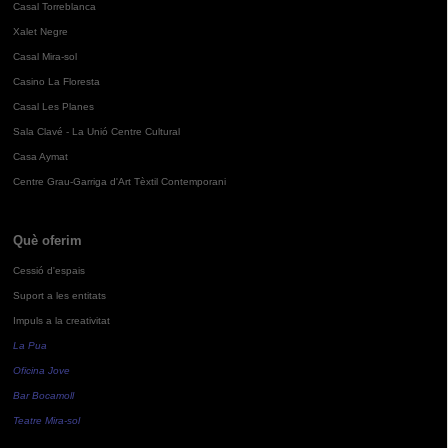
Casal Torreblanca
Xalet Negre
Casal Mira-sol
Casino La Floresta
Casal Les Planes
Sala Clavé - La Unió Centre Cultural
Casa Aymat
Centre Grau-Garriga d'Art Tèxtil Contemporani
Què oferim
Cessió d'espais
Suport a les entitats
Impuls a la creativitat
La Pua
Oficina Jove
Bar Bocamoll
Teatre Mira-sol