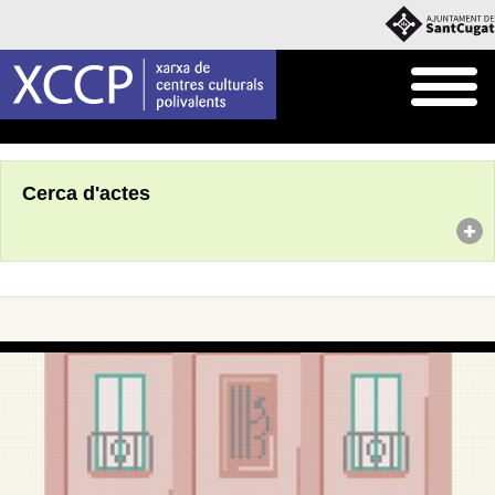
Inici
Agenda
Cerca d'actes