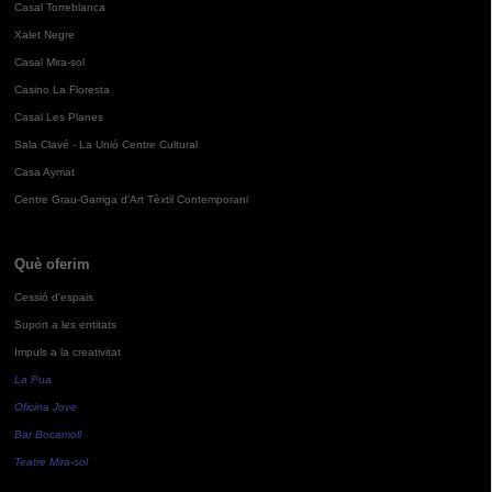
Casal Torreblanca
Xalet Negre
Casal Mira-sol
Casino La Floresta
Casal Les Planes
Sala Clavé - La Unió Centre Cultural
Casa Aymat
Centre Grau-Garriga d'Art Tèxtil Contemporani
Què oferim
Cessió d'espais
Suport a les entitats
Impuls a la creativitat
La Pua
Oficina Jove
Bar Bocamoll
Teatre Mira-sol