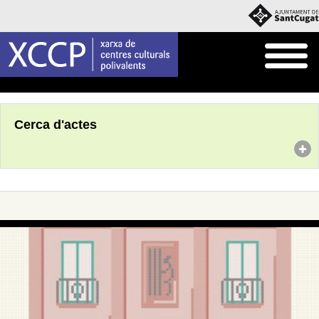
Inici
Agenda
Cerca d'actes