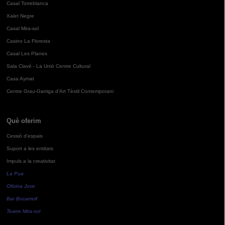
Casal Torreblanca
Xalet Negre
Casal Mira-sol
Casino La Floresta
Casal Les Planes
Sala Clavé - La Unió Centre Cultural
Casa Aymat
Centre Grau-Garriga d'Art Tèxtil Contemporani
Què oferim
Cessió d'espais
Suport a les entitats
Impuls a la creativitat
La Pua
Oficina Jove
Bar Bocamoll
Teatre Mira-sol