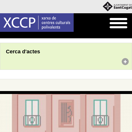
Inici
Agenda
Cerca d'actes