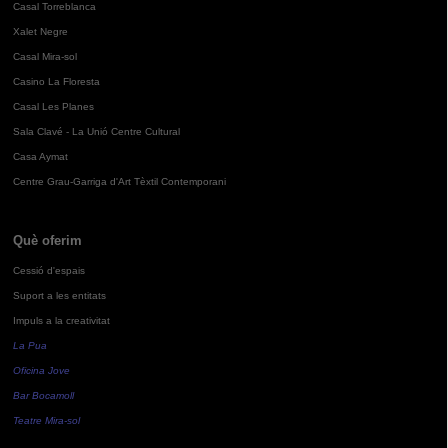
Casal Torreblanca
Xalet Negre
Casal Mira-sol
Casino La Floresta
Casal Les Planes
Sala Clavé - La Unió Centre Cultural
Casa Aymat
Centre Grau-Garriga d'Art Tèxtil Contemporani
Què oferim
Cessió d'espais
Suport a les entitats
Impuls a la creativitat
La Pua
Oficina Jove
Bar Bocamoll
Teatre Mira-sol