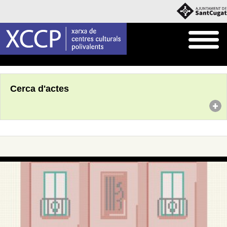
Inici
Agenda
Cerca d'actes