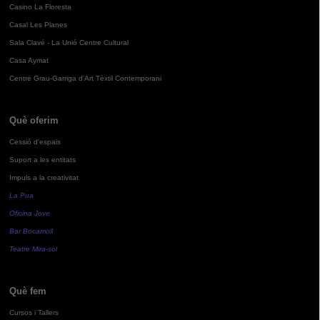
Casino La Floresta
Casal Les Planes
Sala Clavé - La Unió Centre Cultural
Casa Aymat
Centre Grau-Garriga d'Art Tèxtil Contemporani
Què oferim
Cessió d'espais
Suport a les entitats
Impuls a la creativitat
La Pua
Oficina Jove
Bar Bocamoll
Teatre Mira-sol
Què fem
Cursos i Tallers