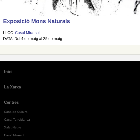
Exposició Mons Naturals
LLOC:
Casal Mira-sol
DATA: Del 4 de maig al 25 de maig
Inici
La Xarxa
Centres
Casa de Cultura
Casal Torreblanca
Xalet Negre
Casal Mira-sol