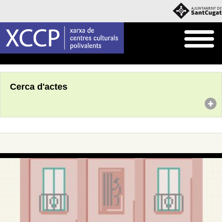
Inici
Agenda
Cerca d'actes