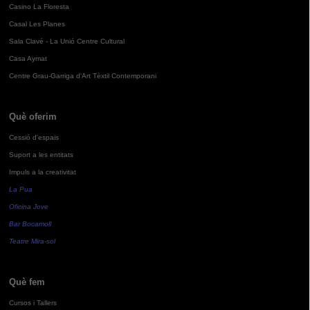
Casino La Floresta
Casal Les Planes
Sala Clavé - La Unió Centre Cultural
Casa Aymat
Centre Grau-Garriga d'Art Tèxtil Contemporani
Què oferim
Cessió d'espais
Suport a les entitats
Impuls a la creativitat
La Pua
Oficina Jove
Bar Bocamoll
Teatre Mira-sol
Què fem
Cursos i Tallers