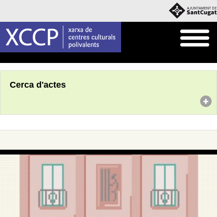
Inici
Agenda
Cerca d'actes