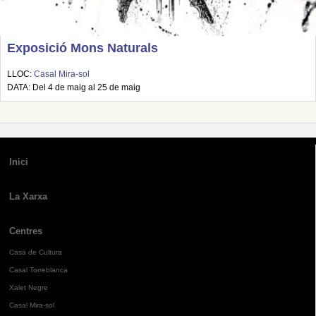
Exposició Mons Naturals
LLOC:
Casal Mira-sol
DATA: Del 4 de maig al 25 de maig
Inici
La Xarxa
Centres
Casa de Cultura
Casal Torreblanca
Xalet Negre
Casal Mira-sol