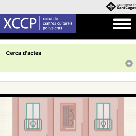
Inici
Agenda
Cerca d'actes