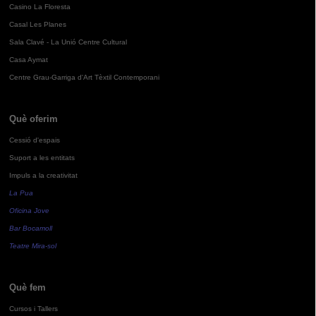
Casino La Floresta
Casal Les Planes
Sala Clavé - La Unió Centre Cultural
Casa Aymat
Centre Grau-Garriga d'Art Tèxtil Contemporani
Què oferim
Cessió d'espais
Suport a les entitats
Impuls a la creativitat
La Pua
Oficina Jove
Bar Bocamoll
Teatre Mira-sol
Què fem
Cursos i Tallers