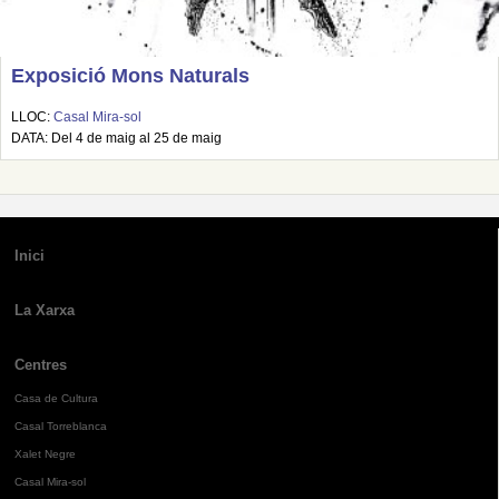
Exposició Mons Naturals
LLOC:
Casal Mira-sol
DATA: Del 4 de maig al 25 de maig
Inici
La Xarxa
Centres
Casa de Cultura
Casal Torreblanca
Xalet Negre
Casal Mira-sol