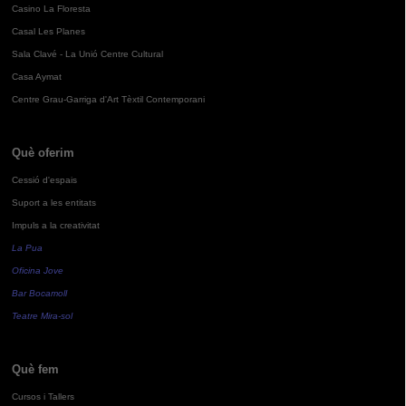
Casino La Floresta
Casal Les Planes
Sala Clavé - La Unió Centre Cultural
Casa Aymat
Centre Grau-Garriga d'Art Tèxtil Contemporani
Què oferim
Cessió d'espais
Suport a les entitats
Impuls a la creativitat
La Pua
Oficina Jove
Bar Bocamoll
Teatre Mira-sol
Què fem
Cursos i Tallers