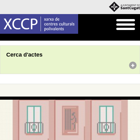
Inici
Agenda
Cerca d'actes