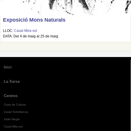
Exposició Mons Naturals
LLOC:
Casal Mira-sol
DATA: Del 4 de maig al 25 de maig
Inici
La Xarxa
Centres
Casa de Cultura
Casal Torreblanca
Xalet Negre
Casal Mira-sol