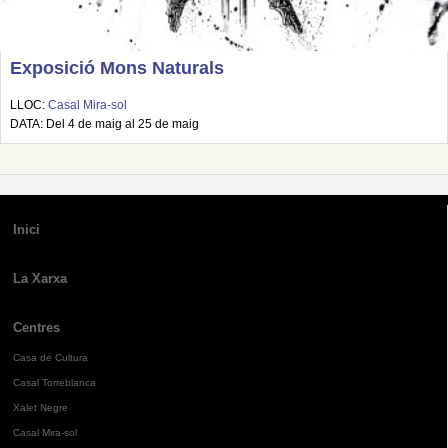
Exposició Mons Naturals
LLOC:
Casal Mira-sol
DATA: Del 4 de maig al 25 de maig
Inici
La Xarxa
Centres
Casa de Cultura
Casal Torreblanca
Xalet Negre
Casal Mira-sol