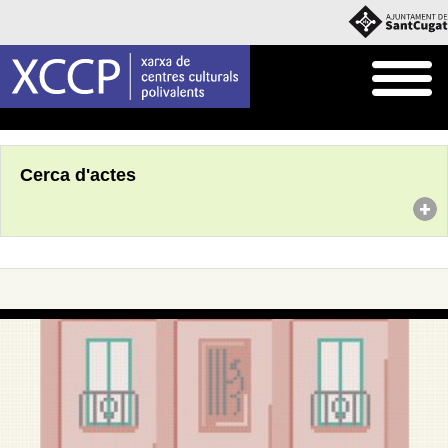
Inici
Agenda
Cerca d'actes