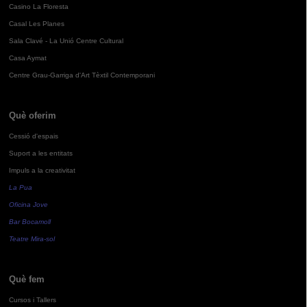
Casino La Floresta
Casal Les Planes
Sala Clavé - La Unió Centre Cultural
Casa Aymat
Centre Grau-Garriga d'Art Tèxtil Contemporani
Què oferim
Cessió d'espais
Suport a les entitats
Impuls a la creativitat
La Pua
Oficina Jove
Bar Bocamoll
Teatre Mira-sol
Què fem
Cursos i Tallers