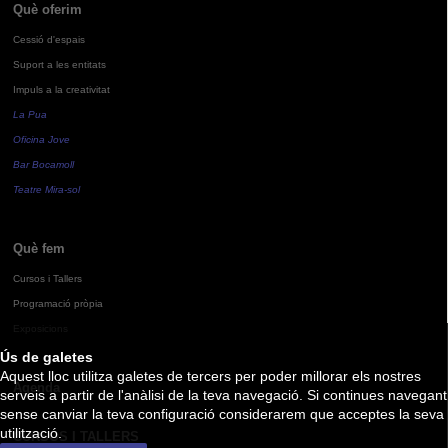
Què oferim
Cessió d'espais
Suport a les entitats
Impuls a la creativitat
La Pua
Oficina Jove
Bar Bocamoll
Teatre Mira-sol
Què fem
Cursos i Tallers
Programació pròpia
Exposicions
Ús de galetes
Aquest lloc utilitza galetes de tercers per poder millorar els nostres
Agenda
serveis a partir de l'anàlisi de la teva navegació. Si continues navegant
sense canviar la teva configuració considerarem que acceptes la seva
utilització.
CURSOS I TALLERS