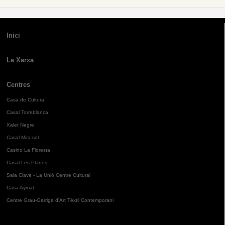
Inici
La Xarxa
Centres
Casa de Cultura
Casal Torreblanca
Xalet Negre
Casal Mira-sol
Casino La Floresta
Casal Les Planes
Sala Clavé - La Unió Centre Cultural
Casa Aymat
Centre Grau-Garriga d'Art Tèxtil Contemporani