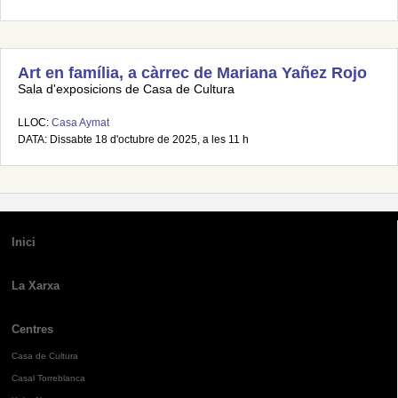
Art en família, a càrrec de Mariana Yañez Rojo
Sala d'exposicions de Casa de Cultura
LLOC:
Casa Aymat
DATA: Dissabte 18 d'octubre de 2025, a les 11 h
Inici
La Xarxa
Centres
Casa de Cultura
Casal Torreblanca