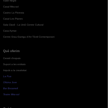
Xalet Negre
Casal Mira-sol
Casino La Floresta
Casal Les Planes
Sala Clavé - La Unió Centre Cultural
Casa Aymat
Centre Grau-Garriga d'Art Tèxtil Contemporani
Què oferim
Cessió d'espais
Suport a les entitats
Impuls a la creativitat
La Pua
Oficina Jove
Bar Bocamoll
Teatre Mira-sol