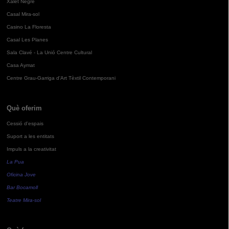
Xalet Negre
Casal Mira-sol
Casino La Floresta
Casal Les Planes
Sala Clavé - La Unió Centre Cultural
Casa Aymat
Centre Grau-Garriga d'Art Tèxtil Contemporani
Què oferim
Cessió d'espais
Suport a les entitats
Impuls a la creativitat
La Pua
Oficina Jove
Bar Bocamoll
Teatre Mira-sol