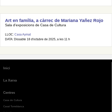
Art en família, a càrrec de Mariana Yañez Rojo
Sala d'exposicions de Casa de Cultura
LLOC:
Casa Aymat
DATA: Dissabte 18 d'octubre de 2025, a les 11 h
Inici
La Xarxa
Centres
Casa de Cultura
Casal Torreblanca