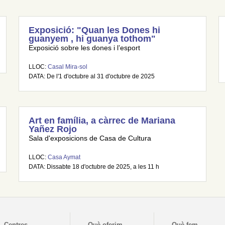
Exposició: "Quan les Dones hi
guanyem , hi guanya tothom"
Exposició sobre les dones i l’esport
LLOC:
Casal Mira-sol
DATA: De l'1 d'octubre al 31 d'octubre de 2025
Art en família, a càrrec de Mariana
Yañez Rojo
Sala d'exposicions de Casa de Cultura
LLOC:
Casa Aymat
DATA: Dissabte 18 d'octubre de 2025, a les 11 h
Centres
Què oferim
Què fem