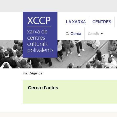
LA XARXA
CENTRES
Cerca
Català
Inici
Agenda
Cerca d'actes