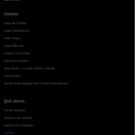
Centres
Casa de Cultura
Casal Torreblanca
Xalet Negre
Casal Mira-sol
Casino La Floresta
Casal Les Planes
Sala Clavé - La Unió Centre Cultural
Casa Aymat
Centre Grau-Garriga d'Art Tèxtil Contemporani
Què oferim
Cessió d'espais
Suport a les entitats
Impuls a la creativitat
La Pua