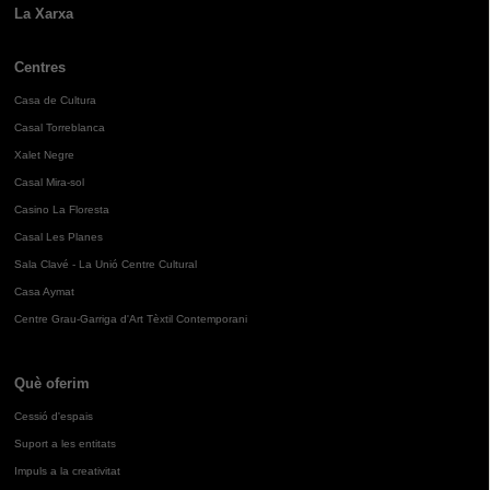
La Xarxa
Centres
Casa de Cultura
Casal Torreblanca
Xalet Negre
Casal Mira-sol
Casino La Floresta
Casal Les Planes
Sala Clavé - La Unió Centre Cultural
Casa Aymat
Centre Grau-Garriga d'Art Tèxtil Contemporani
Què oferim
Cessió d'espais
Suport a les entitats
Impuls a la creativitat