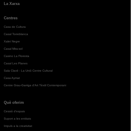
La Xarxa
Centres
Casa de Cultura
Casal Torreblanca
Xalet Negre
Casal Mira-sol
Casino La Floresta
Casal Les Planes
Sala Clavé - La Unió Centre Cultural
Casa Aymat
Centre Grau-Garriga d'Art Tèxtil Contemporani
Què oferim
Cessió d'espais
Suport a les entitats
Impuls a la creativitat