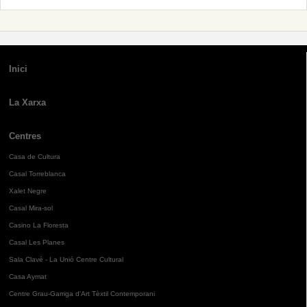
Inici
La Xarxa
Centres
Casa de Cultura
Casal Torreblanca
Xalet Negre
Casal Mira-sol
Casino La Floresta
Casal Les Planes
Sala Clavé - La Unió Centre Cultural
Casa Aymat
Centre Grau-Garriga d'Art Tèxtil Contemporani