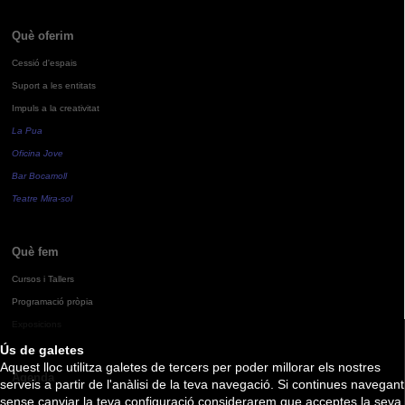
Què oferim
Cessió d'espais
Suport a les entitats
Impuls a la creativitat
La Pua
Oficina Jove
Bar Bocamoll
Teatre Mira-sol
Què fem
Cursos i Tallers
Programació pròpia
Exposicions
Ús de galetes
Aquest lloc utilitza galetes de tercers per poder millorar els nostres
Agenda
serveis a partir de l'anàlisi de la teva navegació. Si continues navegant
sense canviar la teva configuració considerarem que acceptes la seva