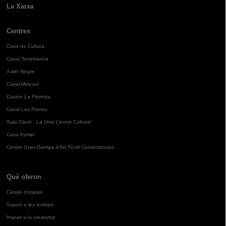
La Xarxa
Centres
Casa de Cultura
Casal Torreblanca
Xalet Negre
Casal Mira-sol
Casino La Floresta
Casal Les Planes
Sala Clavé - La Unió Centre Cultural
Casa Aymat
Centre Grau-Garriga d'Art Tèxtil Contemporani
Què oferim
Cessió d'espais
Suport a les entitats
Impuls a la creativitat