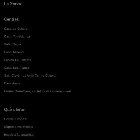
La Xarxa
Centres
Casa de Cultura
Casal Torreblanca
Xalet Negre
Casal Mira-sol
Casino La Floresta
Casal Les Planes
Sala Clavé - La Unió Centre Cultural
Casa Aymat
Centre Grau-Garriga d'Art Tèxtil Contemporani
Què oferim
Cessió d'espais
Suport a les entitats
Impuls a la creativitat