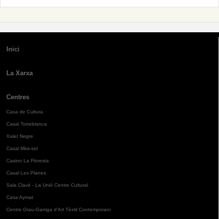
Inici
La Xarxa
Centres
Casa de Cultura
Casal Torreblanca
Xalet Negre
Casal Mira-sol
Casino La Floresta
Casal Les Planes
Sala Clavé - La Unió Centre Cultural
Casa Aymat
Centre Grau-Garriga d'Art Tèxtil Contemporani