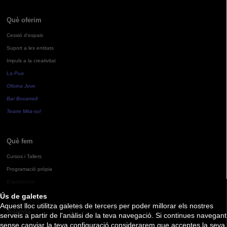
Què oferim
Cessió d'espais
Suport a les entitats
Impuls a la creativitat
La Pua
Oficina Jove
Bar Bocamoll
Teatre Mira-sol
Què fem
Cursos i Tallers
Programació pròpia
Exposicions
Ús de galetes
Aquest lloc utilitza galetes de tercers per poder millorar els nostres
Agenda
serveis a partir de l'anàlisi de la teva navegació. Si continues navegant
sense canviar la teva configuració considerarem que acceptes la seva