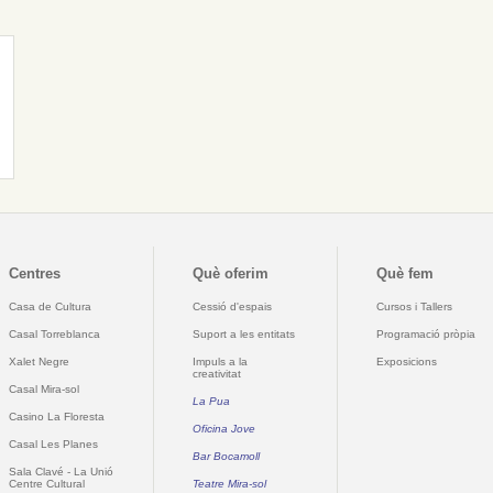
Centres
Què oferim
Què fem
Casa de Cultura
Cessió d'espais
Cursos i Tallers
Casal Torreblanca
Suport a les entitats
Programació pròpia
Xalet Negre
Impuls a la
Exposicions
creativitat
Casal Mira-sol
La Pua
Casino La Floresta
Oficina Jove
Casal Les Planes
Bar Bocamoll
Sala Clavé - La Unió
Centre Cultural
Teatre Mira-sol