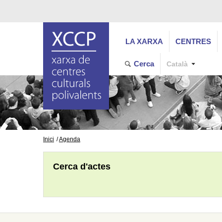
LA XARXA
CENTRES
Cerca
Català
Inici
Agenda
Cerca d'actes