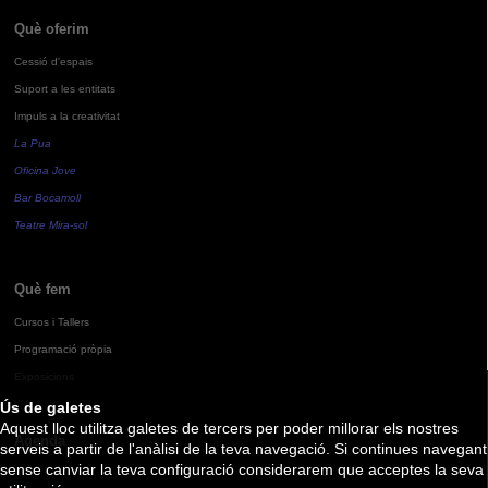
Què oferim
Cessió d'espais
Suport a les entitats
Impuls a la creativitat
La Pua
Oficina Jove
Bar Bocamoll
Teatre Mira-sol
Què fem
Cursos i Tallers
Programació pròpia
Exposicions
Ús de galetes
Aquest lloc utilitza galetes de tercers per poder millorar els nostres
Agenda
serveis a partir de l'anàlisi de la teva navegació. Si continues navegant
sense canviar la teva configuració considerarem que acceptes la seva