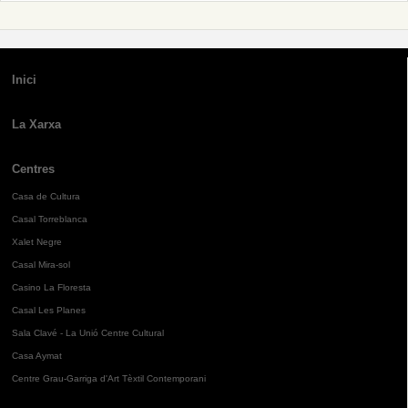
Inici
La Xarxa
Centres
Casa de Cultura
Casal Torreblanca
Xalet Negre
Casal Mira-sol
Casino La Floresta
Casal Les Planes
Sala Clavé - La Unió Centre Cultural
Casa Aymat
Centre Grau-Garriga d'Art Tèxtil Contemporani