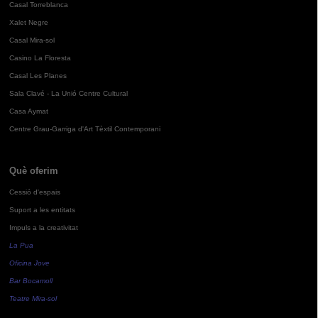
Casal Torreblanca
Xalet Negre
Casal Mira-sol
Casino La Floresta
Casal Les Planes
Sala Clavé - La Unió Centre Cultural
Casa Aymat
Centre Grau-Garriga d'Art Tèxtil Contemporani
Què oferim
Cessió d'espais
Suport a les entitats
Impuls a la creativitat
La Pua
Oficina Jove
Bar Bocamoll
Teatre Mira-sol