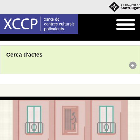
Inici
Agenda
Cerca d'actes