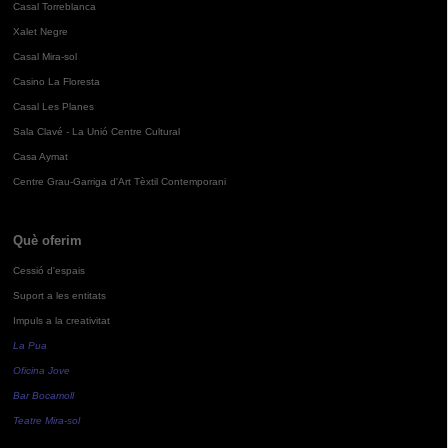
Casal Torreblanca
Xalet Negre
Casal Mira-sol
Casino La Floresta
Casal Les Planes
Sala Clavé - La Unió Centre Cultural
Casa Aymat
Centre Grau-Garriga d'Art Tèxtil Contemporani
Què oferim
Cessió d'espais
Suport a les entitats
Impuls a la creativitat
La Pua
Oficina Jove
Bar Bocamoll
Teatre Mira-sol