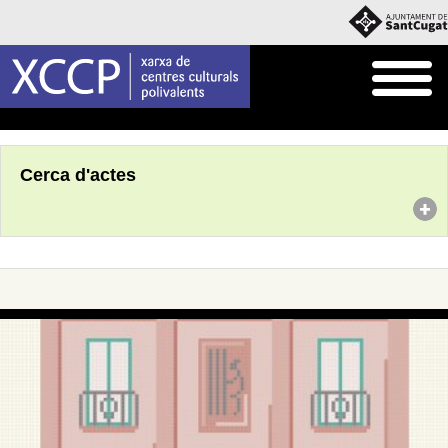
Inici
Agenda
Cerca d'actes