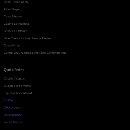
Casal Torreblanca
Xalet Negre
Casal Mira-sol
Casino La Floresta
Casal Les Planes
Sala Clavé - La Unió Centre Cultural
Casa Aymat
Centre Grau-Garriga d'Art Tèxtil Contemporani
Què oferim
Cessió d'espais
Suport a les entitats
Impuls a la creativitat
La Pua
Oficina Jove
Bar Bocamoll
Teatre Mira-sol