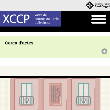
Inici
Agenda
Cerca d'actes