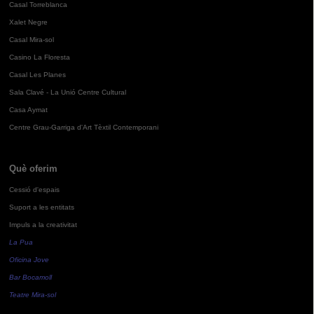
Casal Torreblanca
Xalet Negre
Casal Mira-sol
Casino La Floresta
Casal Les Planes
Sala Clavé - La Unió Centre Cultural
Casa Aymat
Centre Grau-Garriga d'Art Tèxtil Contemporani
Què oferim
Cessió d'espais
Suport a les entitats
Impuls a la creativitat
La Pua
Oficina Jove
Bar Bocamoll
Teatre Mira-sol