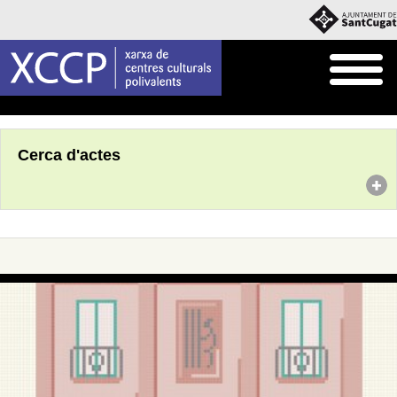
Inici
Agenda
Cerca d'actes