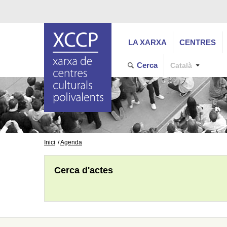
LA XARXA
CENTRES
Cerca
Català
Inici
Agenda
Cerca d'actes