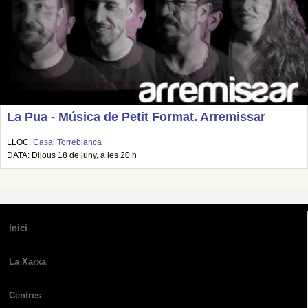
La Pua - Música de Petit Format. Arremissar
LLOC:
Casal Torreblanca
DATA: Dijous 18 de juny, a les 20 h
Inici
La Xarxa
Centres