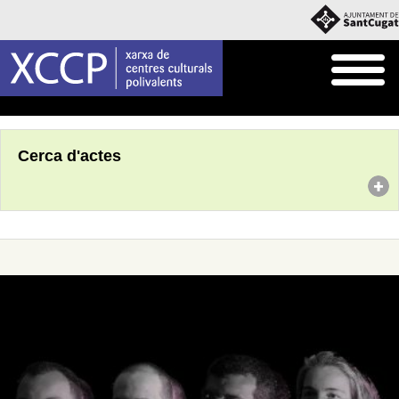
Inici
Agenda
Cerca d'actes