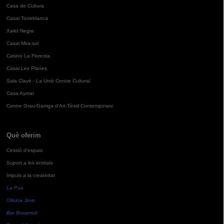
Casa de Cultura
Casal Torreblanca
Xalet Negre
Casal Mira-sol
Casino La Floresta
Casal Les Planes
Sala Clavé - La Unió Centre Cultural
Casa Aymat
Centre Grau-Garriga d'Art Tèxtil Contemporani
Què oferim
Cessió d'espais
Suport a les entitats
Impuls a la creativitat
La Pua
Oficina Jove
Bar Bocamoll